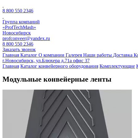
8 800 550 2346
Группа компаний
«ProfTechMash»
Новосибирск
profconveer@yandex.ru
8 800 550 2346
Заказать звонок
Главная
Каталог
О компании
Галерея
Наши работы
Доставка
К
г.Новосибирск, ул.Блюхера д.71а офис 37
Главная
Каталог конвейерного оборудования
Комплектующие
Модульные конвейерные ленты