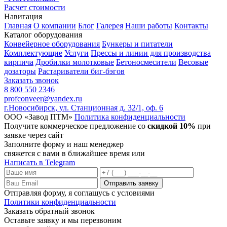
Расчет стоимости
Навигация
Главная
О компании
Блог
Галерея
Наши работы
Контакты
Каталог оборудования
Конвейерное оборудования
Бункеры и питатели
Комплектующие
Услуги
Прессы и линии для производства
кирпича
Дробилки молотковые
Бетоносмесители
Весовые
дозаторы
Растариватели биг-бэгов
Заказать звонок
8 800 550 2346
profconveer@yandex.ru
г.Новосибирск, ул. Станционная д. 32/1, оф. 6
ООО «Завод ПТМ»
Политика конфиденциальности
Получите коммерческое предложение со
скидкой 10%
при
заявке через сайт
Заполните форму и наш менеджер
свяжется с вами в ближайшее время или
Написать в Telegram
Отправляя форму, я соглашусь с условиями
Политики конфиденциальности
Заказать обратный звонок
Оставьте заявку и мы перезвоним