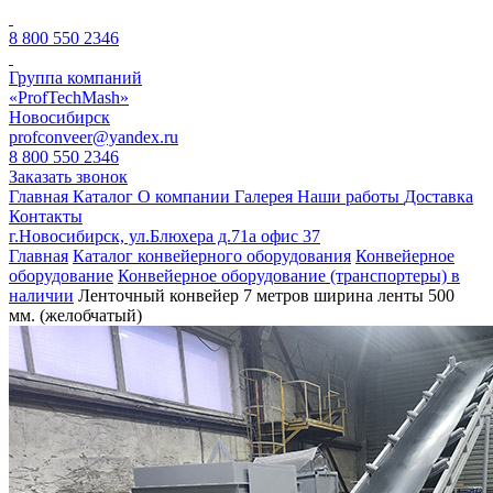
8 800 550 2346
Группа компаний
«ProfTechMash»
Новосибирск
profconveer@yandex.ru
8 800 550 2346
Заказать звонок
Главная
Каталог
О компании
Галерея
Наши работы
Доставка
Контакты
г.Новосибирск, ул.Блюхера д.71а офис 37
Главная
Каталог конвейерного оборудования
Конвейерное
оборудование
Конвейерное оборудование (транспортеры) в
наличии
Ленточный конвейер 7 метров ширина ленты 500
мм. (желобчатый)