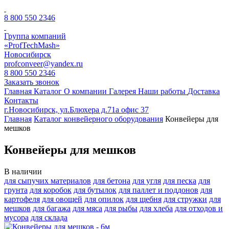
8 800 550 2346
Группа компаний
«ProfTechMash»
Новосибирск
profconveer@yandex.ru
8 800 550 2346
Заказать звонок
Главная
Каталог
О компании
Галерея
Наши работы
Доставка
Контакты
г.Новосибирск, ул.Блюхера д.71а офис 37
Главная
Каталог конвейерного оборудования
Конвейеры для
мешков
Конвейеры для мешков
В наличии
для сыпучих материалов
для бетона
для угля
для песка
для
грунта
для коробок
для бутылок
для паллет и поддонов
для
картофеля
для овощей
для опилок
для щебня
для стружки
для
мешков
для багажа
для мяса
для рыбы
для хлеба
для отходов и
мусора
для склада